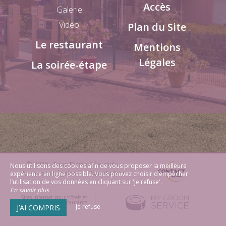
Accès
Galerie
Vidéo
Plan du Site
Le restaurant
Mentions
Légales
La soirée-étape
© 2026 - Tous Droits Réservés
Nous utilisons des cookies afin de vous proposer la meilleure
Mentions Légales
Plan du Site
expérience en ligne possible. Vous pouvez choisir d’empêcher
l’utilisation de vos données en cliquant sur 'Je refuse'.
En savoir plus
Sites internet pour hôtels et
restaurants
Je refuse
J’AI COMPRIS