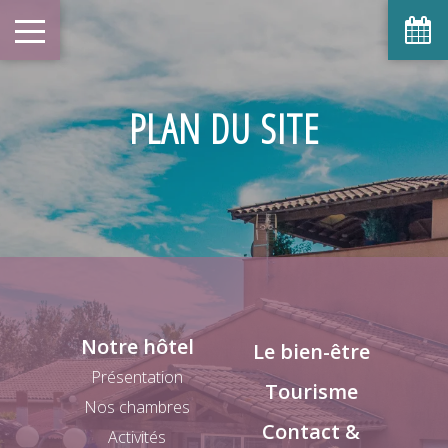
PLAN DU SITE
Notre hôtel
Le bien-être
Présentation
Tourisme
Nos chambres
Contact &
Activités